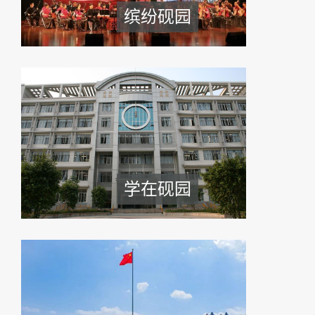
缤纷砚园
学在砚园